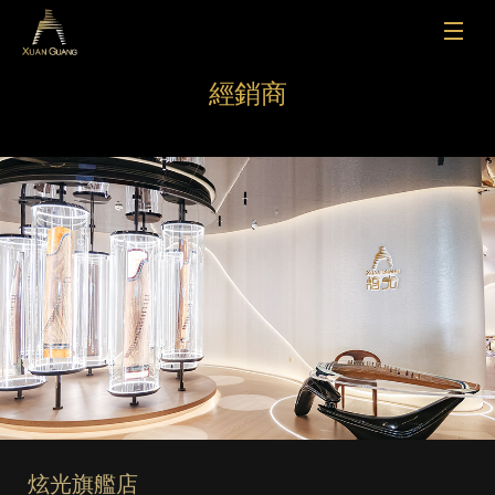
經銷商
炫光旗艦店