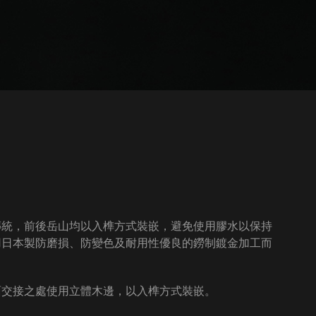
傳統，前後岳山均以入榫方式裝嵌，避免使用膠水以保持
用日本製防磨損、防變色及耐用性優良的鐒制鍍金加工而
面交接之處使用立體木邊，以入榫方式裝嵌。