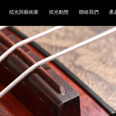
炫光與藝術家
炫光動態
聯絡我們
產
大師傑作
經銷商
炫光古箏