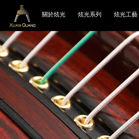
關於炫光
炫光系列
炫光工藝
炫光燃點
最新產品
聯絡我們
品牌識別
限量產品
售後服務