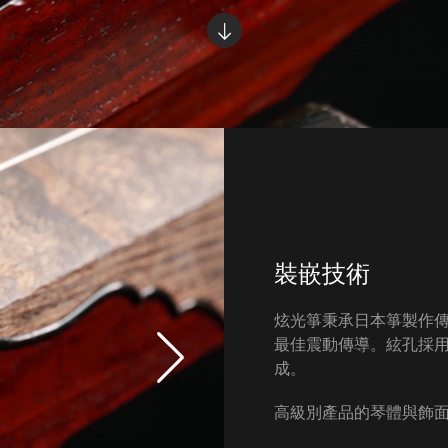
裝嵌技術
炫光箏秉承日本箏製作
最佳震動傳導。絃孔採
成。
高級別產品的琴體與飾