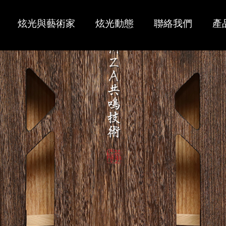
炫光與藝術家
炫光動態
聯絡我們
產
大師傑作
經銷商
炫光古箏