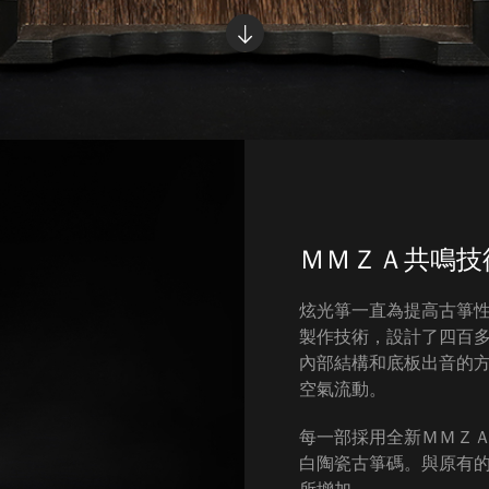
ＭＭＺＡ共鳴技
炫光箏一直為提高古箏
製作技術，設計了四百
內部結構和底板出音的
空氣流動。
每一部採用全新ＭＭＺ
白陶瓷古箏碼。與原有