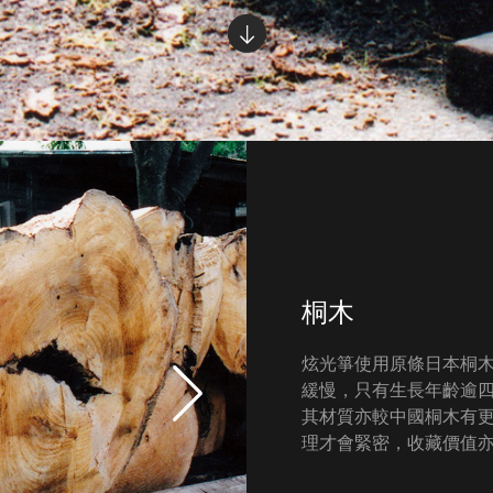
桐木
炫光箏使用原條日本桐
緩慢，只有生長年齡逾
其材質亦較中國桐木有
理才會緊密，收藏價值