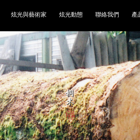
炫光與藝術家
炫光動態
聯絡我們
產
大師傑作
經銷商
炫光古箏