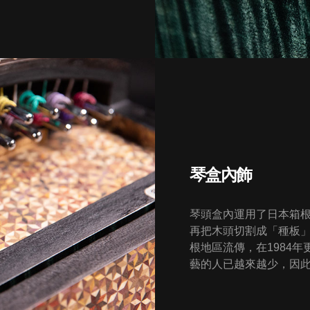
琴盒內飾
琴頭盒內運用了日本箱
再把木頭切割成「種板
根地區流傳，在1984
藝的人已越來越少，因