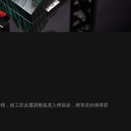
紫檀，經工匠反覆調整弧度入榫裝嵌，將箏音的傳導昇