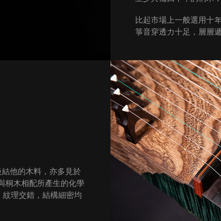
比起市場上一般選用十
箏音穿透力十足，層層
級結他的木料，亦多見於
麗，與桐木相配所產生的化學
，紋理交錯，結構細密均
。