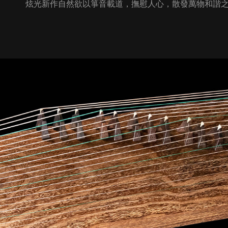
炫光新作自然欲以箏音載道，撫慰人心，散發萬物和諧