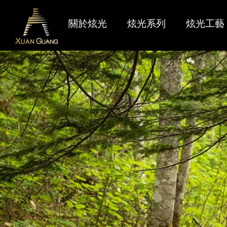
關於炫光
炫光系列
炫光工藝
炫光燃點
最新產品
聯絡我們
品牌識別
限量產品
售後服務