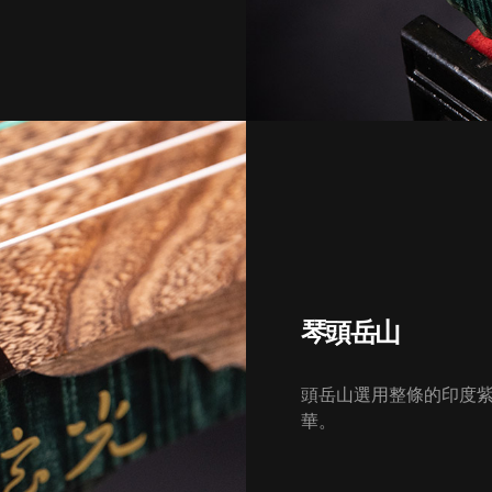
琴頭岳山
頭岳山選用整條的印度
華。