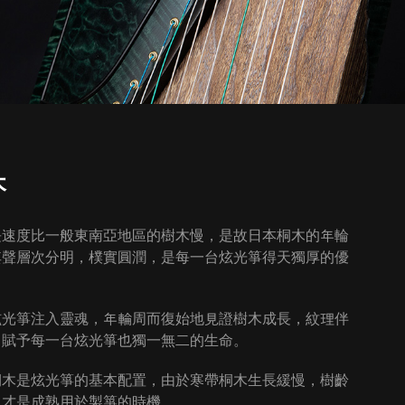
木
長速度比一般東南亞地區的樹木慢，是故日本桐木的年輪
其聲層次分明，樸實圓潤，是每一台炫光箏得天獨厚的優
炫光箏注入靈魂，年輪周⽽復始地見證樹木成長，紋理伴
，賦予每⼀台炫光箏也獨一無二的生命。
桐木是炫光箏的基本配置，由於寒帶桐木生長緩慢，樹齡
，才是成熟用於製箏的時機。