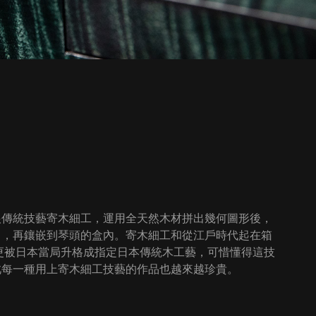
根傳統技藝寄木細工，運用全天然木材拼出幾何圖形後，
」，再鑲嵌到琴頭的盒內。寄木細工和從江戶時代起在箱
年更被日本當局升格成指定日本傳統木工藝，可惜懂得這技
此每一種用上寄木細工技藝的作品也越來越珍貴。