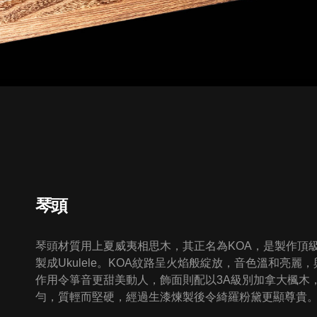
琴頭
琴頭材質用上夏威夷相思木，其正名為KOA，是製作頂
製成Ukulele。KOA紋路呈火焰般綻放，音色溫和亮
作用令箏音更甜美動人，飾面則配以3A級別加拿大楓木
勻，質輕而堅硬，經過生漆煉製後令綺羅粉黛更顯尊貴