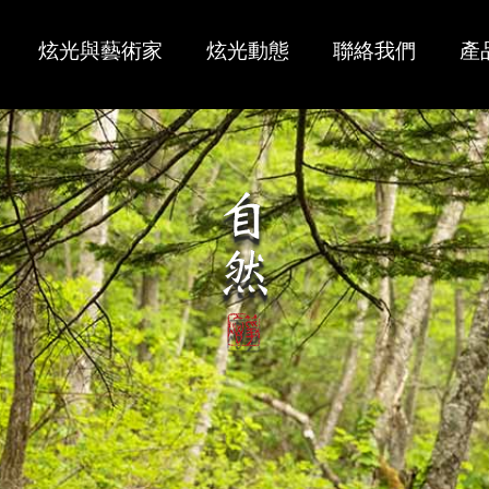
炫光與藝術家
炫光動態
聯絡我們
產
大師傑作
經銷商
炫光古箏