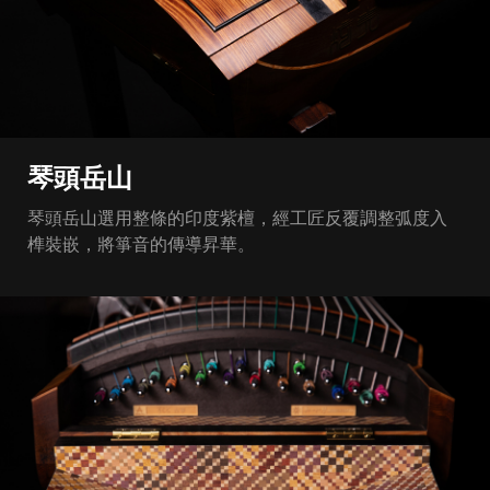
琴頭岳山
琴頭岳山選用整條的印度紫檀，經工匠反覆調整弧度入
榫裝嵌，將箏音的傳導昇華。