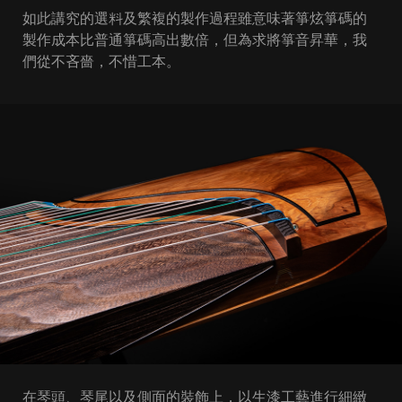
如此講究的選料及繁複的製作過程雖意味著箏炫箏碼的
製作成本比普通箏碼高出數倍，但為求將箏音昇華，我
們從不吝嗇，不惜工本。
在琴頭、琴尾以及側面的裝飾上，以生漆工藝進行細緻