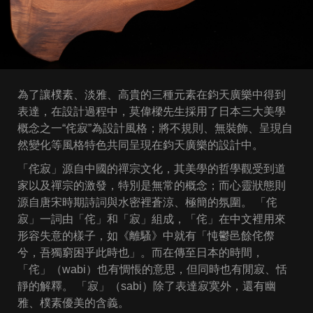
為了讓樸素、淡雅、高貴的三種元素在鈞天廣樂中得到
表達，在設計過程中，莫偉樑先生採用了日本三大美學
概念之一“侘寂”為設計風格；將不規則、無裝飾、呈現自
然變化等風格特色共同呈現在鈞天廣樂的設計中。
「侘寂」源自中國的禪宗文化，其美學的哲學觀受到道
家以及禪宗的激發，特別是無常的概念；而心靈狀態則
源自唐宋時期詩詞與水密裡蒼涼、極簡的氛圍。 「侘
寂」一詞由「侘」和「寂」組成，「侘」在中文裡用來
形容失意的樣子，如《離騷》中就有「忳鬱邑餘侘傺
兮，吾獨窮困乎此時也」。而在傳至日本的時間，
「侘」（
wabi
）也有惆悵的意思，但同時也有閒寂、恬
靜的解釋。 「寂」（
sabi
）除了表達寂寞外，還有幽
雅、樸素優美的含義。