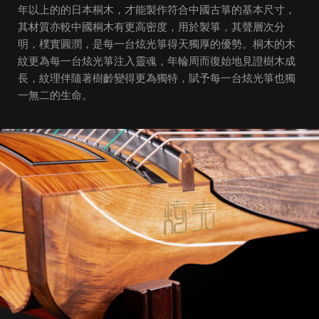
年以上的的日本桐木，才能製作符合中國古箏的基本尺寸，
其材質亦較中國桐木有更高密度，用於製箏，其聲層次分
明，樸實圓潤，是每一台炫光箏得天獨厚的優勢。桐木的木
紋更為每一台炫光箏注入靈魂，年輪周而復始地見證樹木成
長，紋理伴隨著樹齡變得更為獨特，賦予每一台炫光箏也獨
一無二的生命。