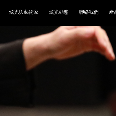
炫光與藝術家
炫光動態
聯絡我們
產
大師傑作
經銷商
炫光古箏