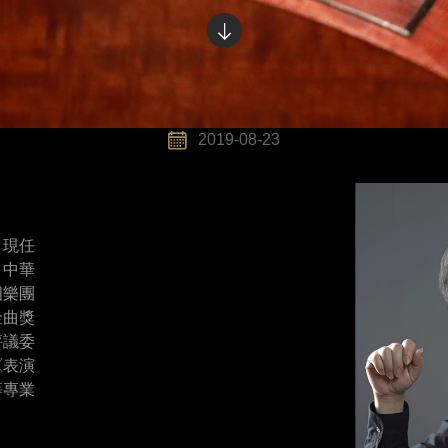
2019-08-23
，現任
、中華
國樂團
金曲獎
評議委
《表演
等專業