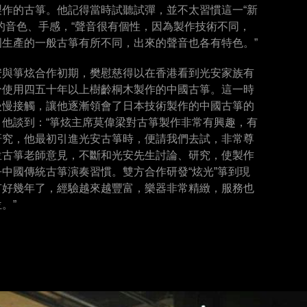
製作的古箏。他記得當時試聽試彈，並不太習慣這一“新
”的音色、手感，“聲音很有個性，因為製作技術不同，
國生產的一般古箏有所不同，出來的聲音也各有特色。”
安與箏炫合作初期，樊慰慈得以在香港看到光安家族有
分使用四五十年以上樹齡桐木製作的中國古箏。這一時
慢慢接觸，讓他逐漸領會了日本技術製作的中國古箏的
。他談到：“箏炫主席莫偉梁對古箏製作非常有興趣，有
研究，他最初引進光安古箏時，便請我們去試，非常尊
位古箏老師意見，不斷和光安先生討論、研究，使製作
乎中國傳統古箏演奏習慣。雙方合作研發“炫光”箏到現
有好幾年了，經驗越來越豐富，樂器非常精緻，服務也
。”