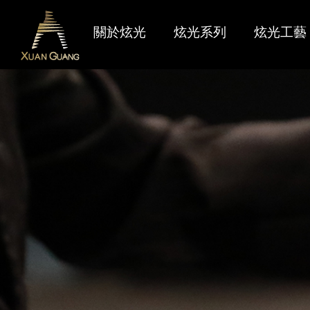
關於炫光
炫光系列
炫光工藝
炫光燃點
最新產品
聯絡我們
品牌識別
限量產品
售後服務