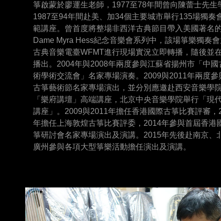
箏啟蒙於廖運生老師，1977至78年間曾向陳蕾士先生
1987至94年間赴美、加34個主要城市舉行135場獨奏
範講座。曾首度將整場非西洋古典節目帶入美國著名
Dame Myra Hess紀念音樂會系列中，該場箏樂獨奏
古典音樂電臺WFMT進行現場實況立即轉播，隨後並
播出。2004年與2008年兩度參與江蘇省揚州市「中
術學術交流會」名家專場演奏。2009與2011年兩度
古箏藝術節名家專場演出，並分別應邀赴西安音樂學
「樂府講壇」高端講座，北京中央音樂學院舉行「現
講座」。2009與2011年擔任香港國際古箏比賽評審，2
年擔任上海敦煌古箏比賽評委，2014年參與首屆香港
箏研討會名家專場演出及演講。2015年先後赴南京、
廣州參與各項大型箏樂活動擔任演出及演講。