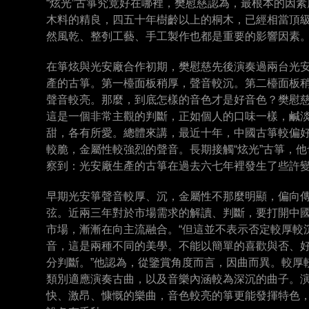
“炫光”古箏究竟好在哪裡，樊慰慈認為，最根本的因素
木料的精良，四五十年樹齡以上的桐木，已經相當頂
然風乾、整刳工藝、手工製作也都是重要的影響因素
在箏炫與光安廠合作初期，樊慰慈先後演奏過兩台光
產的古箏。第一檯面板稍厚，聲音較沉。第二檯面板
聲音較亮。那麼，到底怎樣的音色才是好音色？樊慰
這是一個非常主觀的判斷，正如個人的口味一樣，鹹
甜，各有所愛。總體來講，最近十年，中國古箏較偏
較脆，金屬性較強烈的聲音。長期接觸“炫光”古箏，他
察到：光安廠生產的古箏在過去六七年裡發生了些許
早期光安箏聲音較厚、沉，金屬性不那麼明顯，偏向
弦。近兩三年對於市場需求的解讀、判斷，要打開中
市場，漸漸在向主流融合。“但這並不表示否定較厚較
音，這是兩種不同的美學。不能以簡單的喜歡與否、
分判斷。”他認為，從鑒賞角度而言，因曲而異。較厚
類別適應演奏古曲，以及音樂內涵較為深沉的曲子。
快、激昂、慷慨的樂曲，音色較亮的箏更能發揮特色