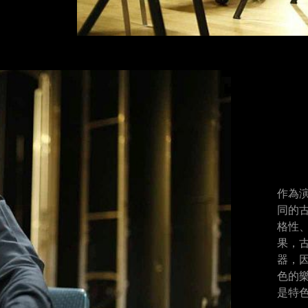
作為
同的
格性
果，
器，
色的
是特