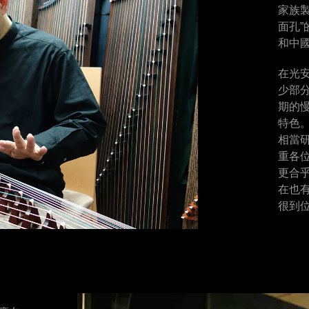
家族
面孔
和中
在光
少部
期的
特色
相當
重各
更合
在也
很到位