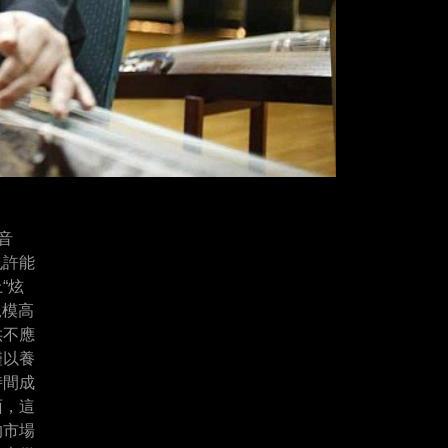
音
也許能
“炫
規模高
供不應
僅以養
時間成
面，這
的市場