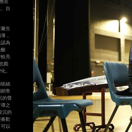
應在
級。自
。
安廠生
稍薄，
慈認為
淡酸
好較亮
也觀
變化。
傳統絲
國銷售
沉的聲
好壞之
較沉的
演奏歡
，可以