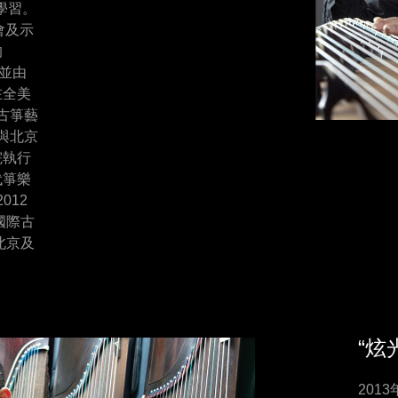
學習。
會及示
的
會並由
在全美
國古箏藝
參與北京
院執行
代箏樂
012
國際古
北京及
“炫
20